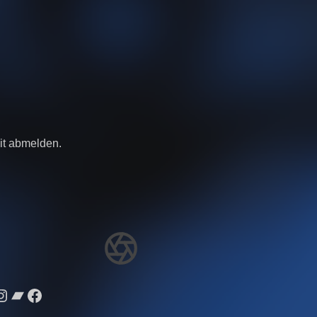
eit abmelden.
nstagram
Bandcamp
Facebook