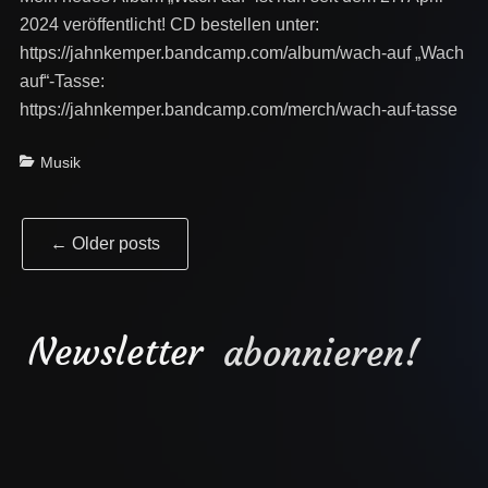
2024 veröffentlicht! CD bestellen unter:
https://jahnkemper.bandcamp.com/album/wach-auf „Wach
auf“-Tasse:
https://jahnkemper.bandcamp.com/merch/wach-auf-tasse
Categories
Musik
Post
←
Older posts
navigation
Newsletter
abonnieren!