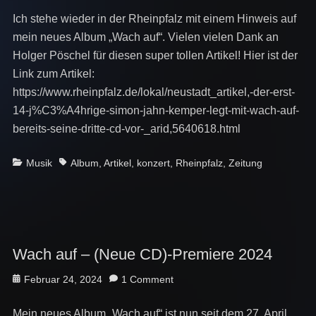
Ich stehe wieder in der Rheinpfalz mit einem Hinweis auf
mein neues Album „Wach auf“. Vielen vielen Dank an
Holger Pöschel für diesen super tollen Artikel! Hier ist der
Link zum Artikel:
https://www.rheinpfalz.de/lokal/neustadt_artikel,-der-erst-
14-j%C3%A4hrige-simon-jahn-kemper-legt-mit-wach-auf-
bereits-seine-dritte-cd-vor-_arid,5640618.html
Categories
Tags
Musik
Album
,
Artikel
,
konzert
,
Rheinpfalz
,
Zeitung
Wach auf – (Neue CD)-Premiere 2024
Posted
Februar 24, 2024
1 Comment
on
Mein neues Album „Wach auf“ ist nun seit dem 27. April