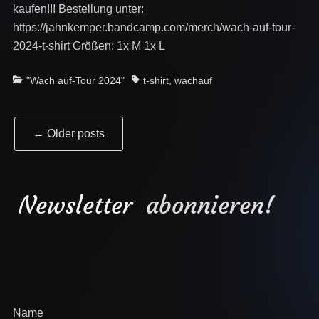
kaufen!!! Bestellung unter:
https://jahnkemper.bandcamp.com/merch/wach-auf-tour-
2024-t-shirt Größen: 1x M 1x L
Categories
Tags
"Wach auf-Tour 2024"
t-shirt
,
wachauf
Post
←
Older posts
navigation
Newsletter
abonnieren!
Name